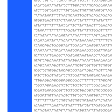
ATGCTCTGTACTTCCACAATGACATTTCCCTTTTCCCAGGAACAG
AACATGGACAATATTATGCTTTTGGACTCAATGGACAGCAGAAAC
ATCTTCGGTGGACTCTTATGTGGAACTTGTATGTAAGTCGTAACA
TAATAATAGATTTCTTAAGTGCAACTTCAGTTACACACACACACA
GTGGCTGAAGTTCTACTTAAGAAATCTATTATTATTATTATTATT
ATTATATTTATTTATACCCATATCTATATATAACTTTGGAACACC
TGTAGAATTTATTTATTTACAGTATTTATATTCTGCAGTTTTATT
CCATATAATAATAACAGTAATAATAAATTTCTTAAGTACAACTTC
CACACACACATATAATACAATAATAATAAAAAAACTTTATTTGTA
CCAAGGAGACTCAGGGCAGATTCCAACATACAATGGCAAACATTC
CAAACAAATACTGACATAAAATCCGAGAAACCCCGCATATGAGAT
GCATCAAATTGAAGGCTAACATCAGTAAATTAAACCTAACATCAG
GTAGTCAGACAAAATTATATAATGAAATAAAATCTAAACAAACAT
ACAGCCAACAAGAGTTCACAAAATGGTGTGGGTTGGTTGTGTGGT
GGGCTGGTGTGGACTAGGAGCGCCCAGATACGACATAGTTTCAGC
GATCTCTCAGTTATCATCCTCTCCATATGCTAGTGAGCAAAAGAA
TTTGAAGGAGAGGGGGGAGGGGCCAGCTTTATTTCTTTAGGGAGT
TGGCCAAGGAGAAGGTCCTCTCTCCCTCTCGTTCCCACCAACCAT
GGGACTGAGAGCAGGGTCTCCTCCGCTGACCGCAGTGCCCGGGCA
ATGCGATTGTTTAAGTAGTCTTTGTGGCTAAAGTTGCACTTAACA
TATTTATTTATATCCTGTGTATGTGTGTGATAATAATACTATAAT
ACAAATATTACAATATAATTATATTTTATGTATTACATGCAATAA
GCATAGTACAATATAGTAATATATAATGCTAATATTATGCGGGAT