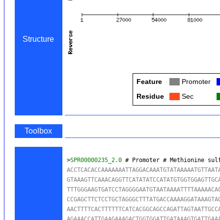
Structure
Feature
Col
Promoter
Residue
Col
Sec
Toolbox
>
SPR00000235_2.0
 # Promoter # Methionine sul
ACCTCACACCAAAAAAATTAGGACAAATGTATAAAAATGTTAATA
GTAAAGTTCAAACAGGTTCATATATCCATATGTGGTGGAGTTGCA
TTTGGGAAGTGATCCTAGGGGAATGTAATAAAATTTTAAAAACAC
CCGAGCTTCTCCTGCTAGGGCTTTATGACCAAAAGGATAAAGTAG
AACTTTTCACTTTTTTCATCACGGCAGCCAGATTAGTAATTGCCA
AGAAACCATTGAAGAAAGACTGGTGGATTGATAAAGTGATTGAAA