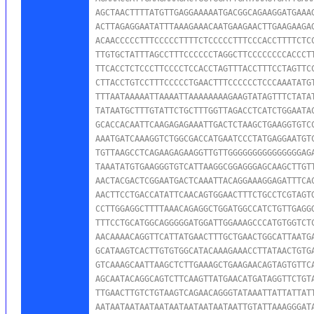
AGCTAACTTTTATGTTGAGGAAAAATGACGGCAGAAGGATGAAAG
ACTTAGAGGAATATTTAAAGAAACAATGAAGAACTTGAAGAAGAG
ACAACCCCCTTTCCCCCTTTTCTCCCCCTTTCCCACCTTTTCTCC
TTGTGCTATTTAGCCTTTCCCCCCTAGGCTTCCCCCCCCACCCTT
TTCACCTCTCCCTTCCCCTCCACCTAGTTTACCTTTCCTAGTTCC
CTTACCTGTCCTTTCCCCCTGAACTTTCCCCCCTCCCAAATATGT
TTTAATAAAAATTAAAATTAAAAAAAAGAAGTATAGTTTCTATAT
TATAATGCTTTGTATTCTGCTTTGGTTAGACCTCATCTGGAATAC
GCACCACAATTCAAGAGAGAAATTGACTCTAAGCTGAAGGTGTCC
AAATGATCAAAGGTCTGGCGACCATGAATCCCTATGAGGAATGTC
TGTTAAGCCTCAGAAGAGAAGGTTGTTGGGGGGGGGGGGGGGAGA
TAAATATGTGAAGGGTGTCATTAAGGCGGAGGGAGCAAGCTTGTT
AACTACGACTCGGAATGACTCAAATTACAGGAAAGGAGATTTCAC
AACTTCCTGACCATATTCAACAGTGGAACTTTCTGCCTCGTAGTG
CCTTGGAGGCTTTTAAACAGAGGCTGGATGGCCATCTGTTGAGGG
TTTCCTGCATGGCAGGGGGATGGATTGGAAAGCCCATGTGGTCTC
AACAAAACAGGTTCATTATGAACTTTGCTGAACTGGCATTAATGA
GCATAAGTCACTTGTGTGGCATACAAAGAAACCTTATAACTGTGA
GTCAAAGCAATTAAGCTCTTGAAAGCTGAAGAACAGTAGTGTTCA
AGCAATACAGGCAGTCTTCAAGTTATGAACATGATAGGTTCTGTA
TTGAACTTGTCTGTAAGTCAGAACAGGGTATAAATTATTATTATT
AATAATAATAATAATAATAATAATAATAATTGTATTAAAGGGATA