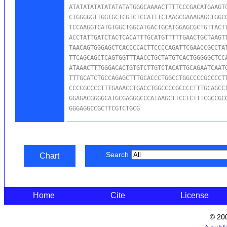
ATATATATATATATATATGGGCAAAACTTTTCCCGACATGAAGTC
CTGGGGGTTGGTGCTCGTCTCCATTTCTAAGCGAAAGAGCTGGCG
TCCAAGGTCATGTGGCTGGCATGACTGCATGGAGCGCTGTTACTT
ACCTATTGATCTACTCACATTTGCATGTTTTTGAACTGCTAAGTT
TAACAGTGGGAGCTCACCCCACTTCCCCAGATTCGAACCGCCTAT
TTCAGCAGCTCAGTGGTTTAACCTGCTATGTCACTGGGGGCTCCA
ATAAACTTTGGGACACTGTGTCTTGTCTACATTGCAGAATCAATG
TTTGCATCTGCCAGAGCTTTGCACCCTGGCCTGGCCCCGCCCCTT
CCCCGCCCCTTTGAAACCTGACCTGGCCCCGCCCCTTTGCAGCCT
GGAGACGGGGCATGCGAGGGCCCATAAGCTTCCTCTTTCGCCGCG
GGGAGGCCGCTTCGTCTGCG
Search
Chart
Home
Cite
License
© 20