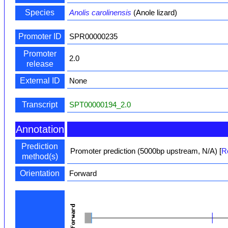
Species
Anolis carolinensis
(Anole lizard)
Promoter ID
SPR00000235
Promoter
2.0
release
External ID
None
Transcript
SPT00000194_2.0
Annotation
Prediction
Promoter prediction (5000bp upstream, N/A)
[
R
method(s)
Orientation
Forward