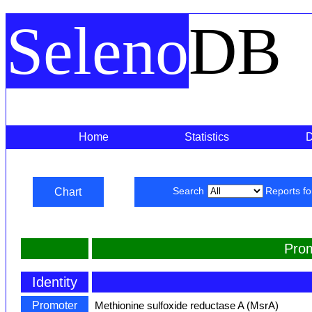
Seleno
DB
Home
Statistics
Chart
Search
Reports f
Pro
Identity
Promoter
Methionine sulfoxide reductase A (MsrA)