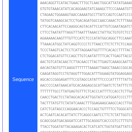
AAACAGGTTCATACTGAACTTTGCTCAACTGGCATTATATGAAAC
GTGTGTAAACATATCACAGGAAGTATCAAAGCTTCCCAAAATGTT
CTAGAACTGGAAAGTAACCAAAATGCCTTATCCAGTCCAATCCCC
TATGGTCAAAGCACTCCTGACAGATGGCCAACCAAACTCTTTAAA
CTTCACAACATTCCAAGGCAGTACATTCCATTGTCGAATAGATCT
CTTCCTAATATTTAGGTTTAATTTAAACCTATTGCTGTGTCTCCT
AGAAAAACAAGTTTGTTCCATCTCCCATATGGCAGGCTTCCAAAT
TTAAACATGGCTATCAGGTCCCCTCTTAACCTTCTCTTCTCCAGG
TCCCTAAGTCACTCCTCATTAGGAATGGTTTTCACACCTTTTACT
CTCTGGACATGTTCCAGCTTGTCAATATTTTCACTTGAGTTACGT
AACTGTCATACAACTCTTACAACCTTACTTGAGTCAAAGCAATTA
AACAGTAGTGTTCAAGGTTTTTTTAAAATTAAGCTAAACCGGCAG
CAAGATAGGTCCTGTAGGTTTGGACATTTGGAAGTATGGAGGAGC
Sequence
AGCACCCGGGAGATTTCCGTAGCCATATTTCCCCATTTTTTATTA
AACCCCCAATAAACATGCACAAGAGCGCATTAATCTCTATTTCTG
TTTTTTTGCCTTATGAGTGTTTCTCACCCATTTTCCACCTCTTGA
CAACCTGACTCCTATAGCACACATTGGTATCCATGGATCCCCTTT
TACTTTATGTTCTATATCAAACTTTGGAGAAGCAAGCCACCTTGG
CATCTCATAGCCCAGGAACACCCTCCAGCTGTTTTCCTGGGCATC
ACTCAATCACACATTATCTTCAGGCCAATCCTTCTCTATTGGTCC
GCAGCGGATGACAGGATCCATTTGCAGGGTCACCCGTCCTTTGTC
TTACCTGGATATTACAAAGACACTCATCATCTGGTATGATTATCC