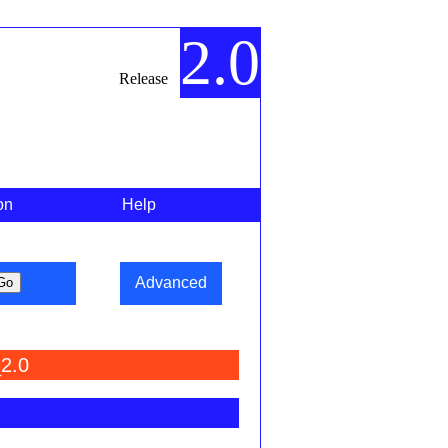
2.0
Release
on
Help
Advanced
2.0