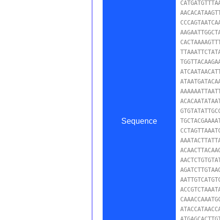
CATGATGTTTA
AACACATAAGT
CCCAGTAATCA
AAGAATTGGCT
CACTAAAAGTT
TTAAATTCTAT
TGGTTACAAGA
ATCAATAACAT
ATAATGATACA
AAAAAATTAAT
ACACAATATAA
GTGTATATTGC
Sequence
TGCTACGAAAA
CCTAGTTAAAT
AAATACTTATT
ACAACTTACAA
AACTCTGTGTA
AGATCTTGTAA
AATTGTCATGT
ACCGTCTAAAT
CAAACCAAATG
ATACCATAACC
ATGAGCACTTG