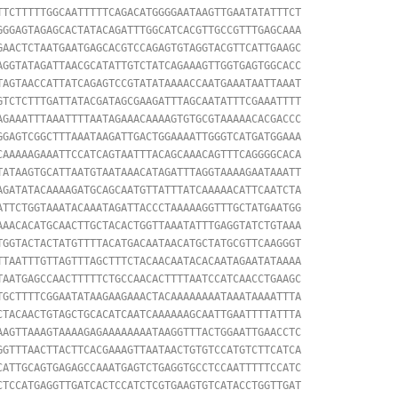
TTCTTTTTGGCAATTTTTCAGACATGGGGAATAAGTTGAATATATTTCT

GGGAGTAGAGCACTATACAGATTTGGCATCACGTTGCCGTTTGAGCAAA

GAACTCTAATGAATGAGCACGTCCAGAGTGTAGGTACGTTCATTGAAGC

AGGTATAGATTAACGCATATTGTCTATCAGAAAGTTGGTGAGTGGCACC

TAGTAACCATTATCAGAGTCCGTATATAAAACCAATGAAATAATTAAAT

GTCTCTTTGATTATACGATAGCGAAGATTTAGCAATATTTCGAAATTTT

AGAAATTTAAATTTTAATAGAAACAAAAGTGTGCGTAAAAACACGACCC

GGAGTCGGCTTTAAATAAGATTGACTGGAAAATTGGGTCATGATGGAAA

CAAAAAGAAATTCCATCAGTAATTTACAGCAAACAGTTTCAGGGGCACA

TATAAGTGCATTAATGTAATAAACATAGATTTAGGTAAAAGAATAAATT

AGATATACAAAAGATGCAGCAATGTTATTTATCAAAAACATTCAATCTA

ATTCTGGTAAATACAAATAGATTACCCTAAAAAGGTTTGCTATGAATGG

AAACACATGCAACTTGCTACACTGGTTAAATATTTGAGGTATCTGTAAA

TGGTACTACTATGTTTTACATGACAATAACATGCTATGCGTTCAAGGGT

TTAATTTGTTAGTTTAGCTTTCTACAACAATACACAATAGAATATAAAA

TAATGAGCCAACTTTTTCTGCCAACACTTTTAATCCATCAACCTGAAGC

TGCTTTTCGGAATATAAGAAGAAACTACAAAAAAAATAAATAAAATTTA

CTACAACTGTAGCTGCACATCAATCAAAAAAGCAATTGAATTTTATTTA

AAGTTAAAGTAAAAGAGAAAAAAAATAAGGTTTACTGGAATTGAACCTC

GGTTTAACTTACTTCACGAAAGTTAATAACTGTGTCCATGTCTTCATCA

CATTGCAGTGAGAGCCAAATGAGTCTGAGGTGCCTCCAATTTTTCCATC

CTCCATGAGGTTGATCACTCCATCTCGTGAAGTGTCATACCTGGTTGAT
