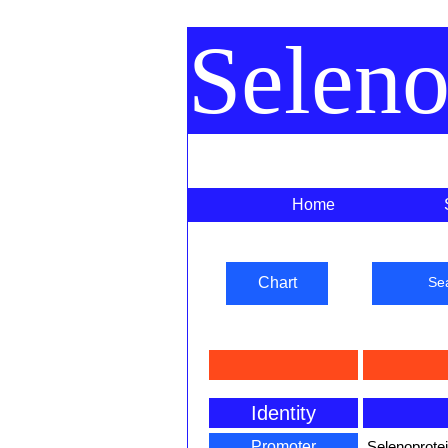
Selen
Home
Chart
Se
Identity
Promoter
Selenoprote