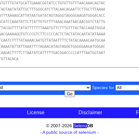
ATGTTTGTATGCATTGAAACGGTATCCTGTGTTGTTTAACAAACAGTAC

TAGTAATATATTGCTTTGGGCATCTTACAACAGAATTCTTGCTTTAAAA

ATTTAAAAGCATTATAATGATATAGTAGGGTAGGGGAAGATGGGACACC

ACATCCAAATATTCTTATTGTGTTTTAAACAAATAACAACGGTCTATTG

TTACGGTTTTATATTTTTTTAAATGTTCTTTGTTTACTACCAAATGGGA

AACGAAAAGGTGTCCCGTCTTCCCCCACTCTACTATACAATATATAAAA

TCAATCTTTTATAAAACAATGTTATAATTTTCTATACAAAACAATGCAA

TAAAATATTATTAAATTTTAGAACATAGTAGGGTGGGGGAAGATGGGAC

CAAGACTTTTCTTAATATCATTTTTGACGGACCCCCATTTAATGGTAAT

TGTTACACA
Species for
License
Disclaimer
F
© 2007-2026
Seleno
DB
- A public source of selenium -