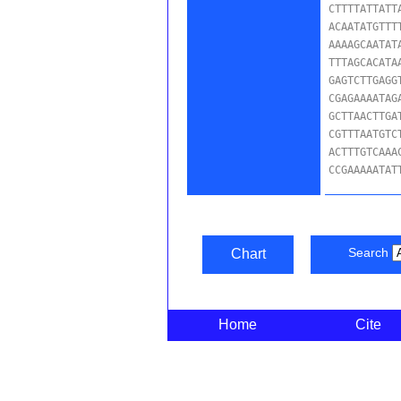
CTTTTATTATT
ACAATATGTTT
AAAAGCAATAT
TTTAGCACATA
GAGTCTTGAGG
CGAGAAAATAG
GCTTAACTTGA
CGTTTAATGTC
ACTTTGTCAAA
CCGAAAAATAT
Search
Chart
Home
Cite