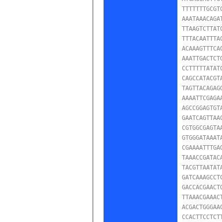
TTTTTTTGCGT
AAATAAACAGA
TTAAGTCTTAT
TTTACAATTTA
ACAAAGTTTCA
AAATTGACTCT
CCTTTTTATAT
CAGCCATACGT
TAGTTACAGAG
AAAATTCGAGA
AGCCGGAGTGT
GAATCAGTTAA
CGTGGCGAGTA
GTGGGATAAAT
CGAAAATTTGA
TAAACCGATAC
TACGTTAATAT
GATCAAAGCCT
GACCACGAACT
TTAAACGAAAC
ACGACTGGGAA
CCACTTCCTCT