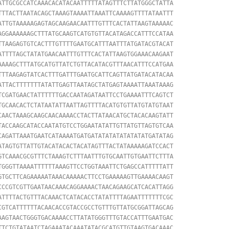
ATTGCGCCATCAAACACATACAATTTTTATAGTTTCTTATGGGCTATTA

TTTACTTAATACAGCTAAAGTAAAATTAAATTCAAAAGTTTTATAATTT

ATTGTAAAAAGAGTAGCAAGAACAATTTGTTTCACTATTAAGTAAAAAC

AGGAAAAAAGCTTTATGCAAGTCATGTGTTACATAGACCATTTCCATAA

TTAAGAGTGTCACTTTGTTTTGAATGCATTTAATTTATGATACGTACAT

ATTTTAGCTATATGAACAATTTGTTTCACTATTAAGTGGAAACAAGAAT

AAAAGCTTTATGCATGTTATCTGTTACATACGTTTAACATTTCCATGAA

TTTAAGAGTATCACTTTGATTTGAATGCATTCAGTTATGATACATACAA

ATTACTTTTTTTATATTGAGTTAATAGCTATGAGTAAAATTAAATAAAG

TCGATGAACTATTTTTTGACCAATAGATAATTCCTGAAAATTTCAGTCT

TGCAACACTCTATAATATTAATTAGTTTTACATGTGTTATGTATGTAAT

CAACTAAAGCAAGCAACAAAACCTACTTATAACATGCTACACAAGTATT

TACCAAGCATACCAATATGTCCTGGAATATATTGTTATGTTAGTGTCAA

CAGATTAAATGAATCATAAAATGATGATATATATATATATATGATATAG

ATAGTGTTATTGTACATACACTACATAGTTTACTATAAAAAGATCCACT

GTCAAACGCGTTTCTAAAGTCTTTAATTTGTGCAATTGTGAATTCTTTA

TGGGTTAAAATTTTTTAAAGTTCCTGGTAAATTCTGAGCCATTTTTATT

GTGCTTCAGAAAAATAAACAAAAACTTCCTGAAAAAGTTGAAAACAAGT

CCCGTCGTTGAATAACAAACAGGAAAACTAACAGAAGCATCACATTAGG

ATTTTACTGTTTACAAACTCATACACCTATATTTTAGAATTTTTTTCGC

CGTCATTTTTTACAACACCGTACCGCCTGTTTGTTATGCGGATTAGCAG

AAGTAACTGGGTGACAAAACCTTATATGGGTTTGTACCATTTGAATGAC

TTCTGTATAATCTAGAAATACAAATATACGCATGTTGTAAGTGACAAAC
