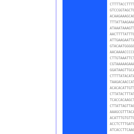
CTTTTACCTTT
GTCCGGTAGCT
ACAAGAAAGCA
TTTATTAAGAA
ATAAATAAAGT
AACTTTTATTT
ATTGAAGAATT
GTACAATGGGG
AACAAAACCCC
CTTGTAAATTC
CGTAAAAAGAA
GGATAAGTTGC
CTTTTATACAT
TAAGACAACCA
ACACACATTGT
CTTATACTTTA
TCACCACAAGC
CTTATTAGTTA
AAAGCGTTTAC
ACATTTGTGTT
ACCTCTTTGAT
ATCACCTTCAA