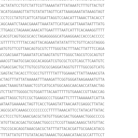
CACTATATCCTGTCTATTCGTTAAAATATTTATAAATCTTTGTTACTGT

TACATGGAAAGTTATTGTATATTAGTTCATTAAAGAAATATAAAGTAGT

CCCTCCCTATGTCATTCATGGATTAGGTCCAACATTTAAACTTACACCT

CAGCAAATCTAAACGAAATTAAATATTCATGACGATTAAATAATTTATG

CTTGAGCCTAGAAACAAACATTGAATTTTAATCATTTCACAAAGGTTTT

GCACGTCAGTGGCGCACCTAGAGGGGGCATGAAGGAACCACCCACCCCC

CGTTTTTCTTTTACCAGTTACAGAAATATATATTTCTGTTCACGTAGGG

AATGTGTTCGTTAACAGTGCGTCTTTGGGTACTTTAACTTATTTCCAGA

GCCGACGAATTGAAATATCATAAGTATGTTTGGGCTAGCGTCGCAGTGT

AAACGTTAATGCGACGGCACAGGATCGTGCGCTCGTCAGCTTCAATGTC

ATGAGCGACTGCTTGTGCGTGCGCGAGGATAGGTGTTTTGGCGGTCATG

CGAGTACTACACCTTCGCCTGTTTTTATTTGGAAACTTATTAAAACGTA

ACTAGTTTATTATAAAAATTTAAAGATTCGGTGGGATAAGAAAATGTTA

AAACTAAAGTATAAACTCGTCATGCATGGCAAGCAACAACCATAACTAG

GTCTTATTTGGGGCTGTGGATTTACAATTTTTGTGAAACCGTTAACCAG

AAGTTAGGCTGTCCGCTGAAGGCCCTGGAATTCTTTTAAAAAATCATTA

AATAATGAAAAACTAGTTCACCTGAAGTATTAACAATCGAGGCTTATAC

CAGCGCATCAAAGCCCCCCCCCCTTTTTAAACATTCCTATACATTATAC

GCCTCCCTGTCAAACGACGCTATGTTGGACGACTGGAAACTGGGCCCCG

TATGTTACACGACTGCGAACTGGCCCTCCGTTAAACAAAGCTATGTTAC

CTGCCGCACAGGTAAACGACGCTATTTATTACACGATTGCGAACATACG

TTTTATTATGTTTGTATACAGTAAAACTGCAAACATAACGCCATTTCCT
