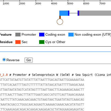
Feature
Col
Promoter
Col
Coding exon
Col
Non coding exon (UTR
Residue
Col
Sec
Col
Cys or Other
Reverse
0_2.0
 # Promoter # Selenoprotein W (SelW) # 
Sea Squirt (Ciona in
ATTCATTATAATGTTATATTTATTAATTTGACAGTAATTGGAAAAATAA

TTTATCACAATTTTAGTCTTTTTTATTATAACATGATTTTTAAGACAAA

GTTAATAATATAGTCATATAGTTTTAATTAACTTCAGAAAGACAAACTT

ATTTCAACTTTAACTTTATTTGAATCAGCCATGTTCAGTTAAACAGAAA

TAATTCTTATCAAACAACAAACTGTAAGTAACTGAATATAGTCAAACAG

TAAATACGACCCTGGGCAACAGGAGTCAAAAACGAAACAACATATGGTT

CTTCAAAGAGACAGACACAAGACAAGAGACGCTATAGGAAGAGAGATAC
