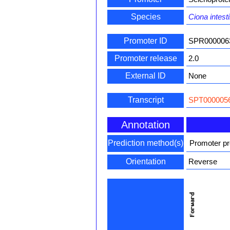
Species
Ciona intesti
Promoter ID
SPR000006
Promoter release
2.0
External ID
None
Transcript
SPT0000056
Annotation
Prediction method(s)
Promoter pr
Orientation
Reverse