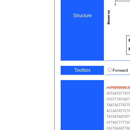
Structure
Toolbox
Forward
>
SPR0000063
GGTAATGTTAT
GTGTTTATGAT
TAATAGTTATT
ACCAATATTCT
TATAATAATAT
GTTAGCTTTTA
CACTAGAGTTA