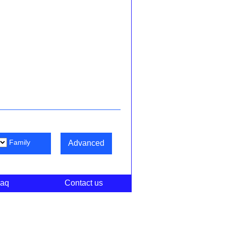
Family
Advanced
aq
Contact us