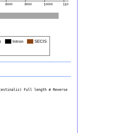
)
Col
Intron
Col
SECIS
testinalis)