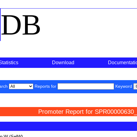
o
DB
Statistics
Download
Documentati
arch
Reports for
Keyword
Promoter Report for SPR00000630_
in W (SelW)