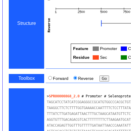
Structure
Feature
Col
Promoter
Col
C
Residue
Col
Sec
Col
C
Toolbox
Forward
Reverse
>
SPR00000868_2.0
 # Promoter # Selenoprote
TAGCATCCTATCATCGGAGGGCCGCATGTGGCCCACGCTGT
TAAGGCTTCTCTTTTGGTGAAAACCAATTTTCTCCTTTATA
TTTATCTTGATGAGATTAACTTTGCTAAGCATAATGTTCTC
AGGTGTTTGACAGACGTCACTTTTTTTTCTTAAGAATGCAT
ATACCAGAGTTGGTTTGTTTTTGATAATTAACCCAAATATT