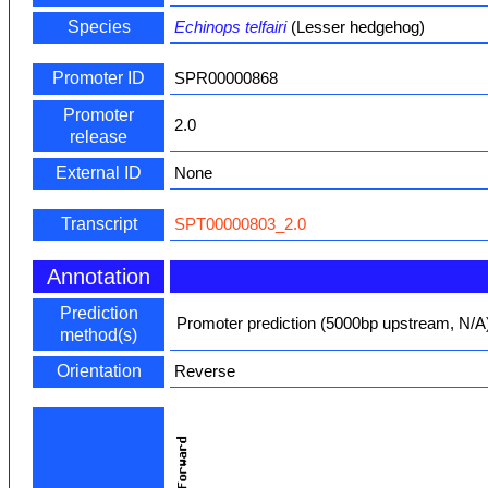
Species
Echinops telfairi
(Lesser hedgehog)
Promoter ID
SPR00000868
Promoter
2.0
release
External ID
None
Transcript
SPT00000803_2.0
Annotation
Prediction
Promoter prediction (5000bp upstream, N/A
method(s)
Orientation
Reverse