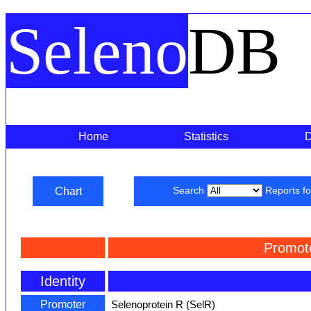
Seleno
DB
Home
Statistics
Chart
Search
Reports f
Promot
Identity
Promoter
Selenoprotein R (SelR)