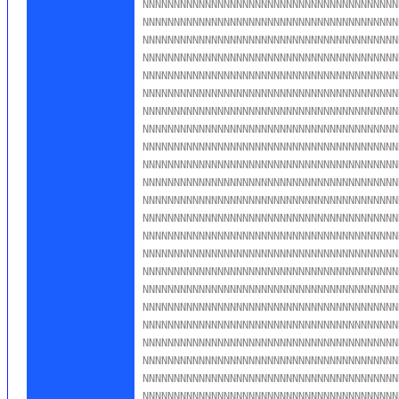
NNNNNNNNNNNNNNNNNNNNNNNNNNNNNNNNNNNNNNNNN
NNNNNNNNNNNNNNNNNNNNNNNNNNNNNNNNNNNNNNNNN
NNNNNNNNNNNNNNNNNNNNNNNNNNNNNNNNNNNNNNNNN
NNNNNNNNNNNNNNNNNNNNNNNNNNNNNNNNNNNNNNNNN
NNNNNNNNNNNNNNNNNNNNNNNNNNNNNNNNNNNNNNNNN
NNNNNNNNNNNNNNNNNNNNNNNNNNNNNNNNNNNNNNNNN
NNNNNNNNNNNNNNNNNNNNNNNNNNNNNNNNNNNNNNNNN
NNNNNNNNNNNNNNNNNNNNNNNNNNNNNNNNNNNNNNNNN
NNNNNNNNNNNNNNNNNNNNNNNNNNNNNNNNNNNNNNNNN
NNNNNNNNNNNNNNNNNNNNNNNNNNNNNNNNNNNNNNNNN
NNNNNNNNNNNNNNNNNNNNNNNNNNNNNNNNNNNNNNNNN
NNNNNNNNNNNNNNNNNNNNNNNNNNNNNNNNNNNNNNNNN
NNNNNNNNNNNNNNNNNNNNNNNNNNNNNNNNNNNNNNNNN
NNNNNNNNNNNNNNNNNNNNNNNNNNNNNNNNNNNNNNNNN
NNNNNNNNNNNNNNNNNNNNNNNNNNNNNNNNNNNNNNNNN
NNNNNNNNNNNNNNNNNNNNNNNNNNNNNNNNNNNNNNNNN
NNNNNNNNNNNNNNNNNNNNNNNNNNNNNNNNNNNNNNNNN
NNNNNNNNNNNNNNNNNNNNNNNNNNNNNNNNNNNNNNNNN
NNNNNNNNNNNNNNNNNNNNNNNNNNNNNNNNNNNNNNNNN
NNNNNNNNNNNNNNNNNNNNNNNNNNNNNNNNNNNNNNNNN
NNNNNNNNNNNNNNNNNNNNNNNNNNNNNNNNNNNNNNNNN
NNNNNNNNNNNNNNNNNNNNNNNNNNNNNNNNNNNNNNNNN
NNNNNNNNNNNNNNNNNNNNNNNNNNNNNNNNNNNNNNNNN