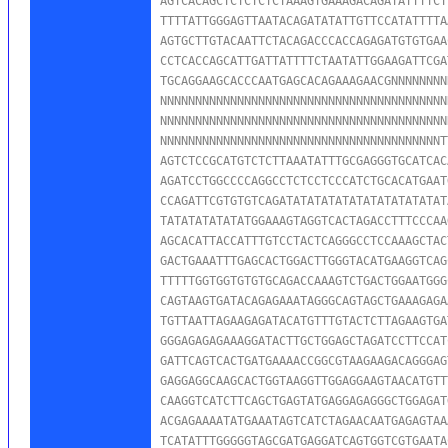
AGTCACAGCTCTCTCTCTAAAGTGAAAGACAGATATTTTCT
TTTTATTGGGAGTTAATACAGATATATTGTTCCATATTTTA
AGTGCTTGTACAATTCTACAGACCCACCAGAGATGTGTGAA
CCTCACCAGCATTGATTATTTTCTAATATTGGAAGATTCGA
TGCAGGAAGCACCCAATGAGCACAGAAAGAACGNNNNNNNN
NNNNNNNNNNNNNNNNNNNNNNNNNNNNNNNNNNNNNNNNN
NNNNNNNNNNNNNNNNNNNNNNNNNNNNNNNNNNNNNNNNN
NNNNNNNNNNNNNNNNNNNNNNNNNNNNNNNNNNNNNNNNT
AGTCTCCGCATGTCTCTTAAATATTTGCGAGGGTGCATCAC
AGATCCTGGCCCCAGGCCTCTCCTCCCATCTGCACATGAAT
CCAGATTCGTGTGTCAGATATATATATATATATATATATAT
TATATATATATATGGAAAGTAGGTCACTAGACCTTTCCCAA
AGCACATTACCATTTGTCCTACTCAGGGCCTCCAAAGCTAC
GACTGAAATTTGAGCACTGGACTTGGGTACATGAAGGTCAG
TTTTTGGTGGTGTGTGCAGACCAAAGTCTGACTGGAATGGG
CAGTAAGTGATACAGAGAAATAGGGCAGTAGCTGAAAGAGA
TGTTAATTAGAAGAGATACATGTTTGTACTCTTAGAAGTGA
GGGAGAGAGAAAGGATACTTGCTGGAGCTAGATCCTTCCAT
GATTCAGTCACTGATGAAAACCGGCGTAAGAAGACAGGGAG
GAGGAGGCAAGCACTGGTAAGGTTGGAGGAAGTAACATGTT
CAAGGTCATCTTCAGCTGAGTATGAGGAGAGGGCTGGAGAT
ACGAGAAAATATGAAATAGTCATCTAGAACAATGAGAGTAA
TCATATTTGGGGGTAGCGATGAGGATCAGTGGTCGTGAATA