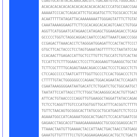
CGAGTGCATATACACAAGCAACGTCTGACAATGTGCTGGGCAGCT
ACACACACACACACACACACACACACACACCCCATGCCAACCGAA
AAAAATCCCACTCAGACATTCTGCAGATGCTTCTGCGCACCTCAG
ACAATTTTTATAGATTACAAAAAAAATTGGGAGTATTTCTTGTAT
CAAATAAAAGGAAGTTCTTCGCACAGCACACAGTCAACCTGTGGA
AGGTTCATGGAATCATAGAACCATAGAGCTGGAAGAGACCTCAGA
GCCCCCTGGTCTAGGCAGGACCAATCCCAGTTAAATCAACCCGGC
CCGAGACTTAAACACCTCTAGGGATGGAGATTCCACTACTTCCCT
GTGCTTCACTACCCTCCTAGTGAAATAGTTTTTCCTAATATCCAA
CCACAACTTGAGACCATTGCTCCTTGTTCTGCCATCTGTCACTAC
TCCATTCTCTTTGGAACCTCCCTTCAGGAAGTTGAAGGCTGCTAT
TCTTCGCTTTTGCAGAGTAAACAGACCCAACTCCCTCAGCCTCTC
CTCCAGCCCCCTAATCATTTTGGTTGCCCTCCACTGGACCCTCTC
CTTTTTGTACTGGGGGGCCCAGAACTGGACAGAATACTCCAGATG
CGAATAAAGGGGAATAATGACATCTCTGGATCTGCTGGCAATGCT
TAATATTCCATTAGCCTTCTTGGCTACAAGGGCACACTGTTGACT
ATTCACTGTAACCCCCAGGTTGTGAAGGCTAGGATTATACCAGAG
TCTCCTCAGGTTTGTCCCATGGTGGTTGCATTTCACGGTCTTTTC
TGTTCTAACAGTGCGGGCACTTATGCGCTGCATGAGTCTCTCCCA
AGAAATGGCCATCAGAAATGGGCACTGAGTCTCCACATGAATCGC
GAGAACCTAGCACGTTAAAGAAAAAAAGCTGCGGCGGAGGCACTT
TTAAACTAATGTTGAAAACTACCATTAACTGACTAACCTATGAGG
GAAATGTTGTTTTTCCTGTCAGGAAGAAGAGCACTGCTCTGACTC