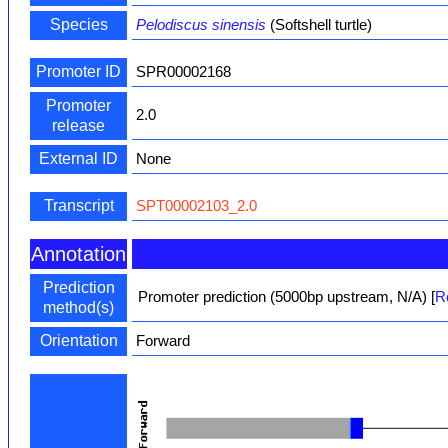
Species
Pelodiscus sinensis
(Softshell turtle)
Promoter ID
SPR00002168
Promoter
2.0
release
External ID
None
Transcript
SPT00002103_2.0
Annotation
Prediction
Promoter prediction (5000bp upstream, N/A)
[
R
method(s)
Orientation
Forward