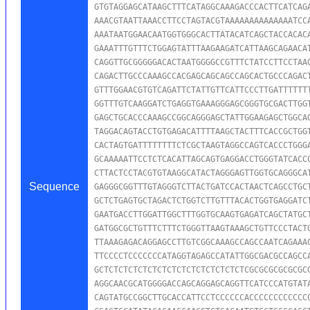
GTGTAGGAGCATAAGCTTTCATAGGCAAAGACCCACTTCATCAGA
AAACGTAATTAAACCTTCCTAGTACGTAAAAAAAAAAAAAATCCA
AAATAATGGAACAATGGTGGGCACTTATACATCAGCTACCACACA
GAAATTTGTTTCTGGAGTATTTAAGAAGATCATTAAGCAGAACAT
CAGGTTGCGGGGGACACTAATGGGGCCGTTTCTATCCTTCCTAAG
CAGACTTGCCCAAAGCCACGAGCAGCAGCCAGCACTGCCCAGACT
GTTTGGAACGTGTCAGATTCTATTGTTCATTCCCTTGATTTTTTT
GGTTTGTCAAGGATCTGAGGTGAAAGGGAGCGGGTGCGACTTGGT
GAGCTGCACCCAAAGCCGGCAGGGAGCTATTGGAAGAGCTGGCAG
TAGGACAGTACCTGTGAGACATTTTAAGCTACTTTCACCGCTGGT
CACTAGTGATTTTTTTTCTCGCTAAGTAGGCCAGTCACCCTGGGA
GCAAAAATTCCTCTCACATTAGCAGTGAGGACCTGGGTATCACCC
CTTACTCCTACGTGTAAGGCATACTAGGGAGTTGGTGCAGGGCAT
Sequence
GAGGGCGGTTTGTAGGGTCTTACTGATCCACTAACTCAGCCTGCT
GCTCTGAGTGCTAGACTCTGGTCTTGTTTACACTGGTGAGGATCT
GAATGACCTTGGATTGGCTTTGGTGCAAGTGAGATCAGCTATGCT
GATGGCGCTGTTTCTTTCTGGGTTAAGTAAAGCTGTTCCCTACTG
TTAAAGAGACAGGAGCCTTGTCGGCAAAGCCAGCCAATCAGAAAC
TTCCCCTCCCCCCCATAGGTAGAGCCATATTGGCGACGCCAGCCA
GCTCTCTCTCTCTCTCTCTCTCTCTCTCTCTCGCGCGCGCGCGCG
AGGCAACGCATGGGGACCAGCAGGAGCAGGTTCATCCCATGTATA
CAGTATGCCGGCTTGCACCATTCCTCCCCCCACCCCCCCCCCCCC