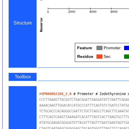
Structure
Feature
Col
Promoter
Co
Residue
Col
Sec
Co
Toolbox
>
SPR00002168_2.0
 # Promoter # Iodothyronine 
CCCTTAAAGTTACGGTCTGACGGATTGAGGATATCTAATTCAGAA
AAAACAAGTTGGACACCATGCCCATTTCAGTGTCTGATCCTATGA
TCTGCACCCACAGGGCCAATTCTGCTCAGCCTCAGCTTCAAATAT
CTTTCAGTCAAGTTAAAGATCACATTTAGTCACTTAAGTGCTTTA
ATATGCAAGACGGGGATGTTACATTTAGTTTAATCAAGTAGTCGA
CTAGTCAATAAGCGGGGGAGCTGCAGTGGGTTTAGCTCCCAGACC