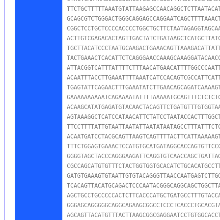
TTCTGCTTTTTAAATGTATTAAGAGCCAACAGGCTCTTAATACAT
GCAGCGTCTGGGACTGGGCAGGAGCCAGGAATCAGCTTTTAAACT
CGGCTCCTGCTCCCCACCCCTGGCTGCTTCTAATAGAGGTAGCAA
ACTTGTCGAGACACTAGTTGACTATCTGATAAGCTCATGCTTATC
TGCTTACATCCCTAATGCAAGACTGAAACAGTTAAAGACATTATT
TACTGAAACTCACATTCTCAGGGAACCAAAGCAAAGGATACAACC
ATTACGGTCATTTATTTTCTTTAACATGAACATTTTGGCCCAATT
ACAATTTACCTTGAAATTTTAAATCATCCACAGTCGCCATTCATT
TGAGTATTCAGAACTTTGAAATATCTTGAACAGCAGATCAAAAGT
GAAAAAAAAAATCAGAAAATATTTTAAAAATGCAGTTTCTCTCTC
ACAAGCATATGAGATGTACAACTACAGTTCTGATGTTTGTGGTAA
AGTAAAGGCTCATCCATAACATTCTATCCTAATACCACTTTGGCT
TTCCTTTTATTGTAATTAATATTAATATAATAGCCTTTATTTCTC
ACAATGATCCTACGCAGTTAAGTCAGTTTTACTTCATTAAAAAGT
TTTCTGGAGTGAAACTCCATGTGCATGATAGGCACCAGTGTTCCC
GGGGTAGCTACCCAGGGAAGATTCAGGTGTCAACCAGCTGATTAG
CGCCAGCATGTGTTTCTACTGGTGGTGCACATCTGCACATGCCTT
GATGTGAAAGTGTAATTGTGTACAGGGTTAACCAATGAGTCTTGG
TCACAGTTACATGCAGACTCCCAATACGGGCAGGCAGCTGGCTTA
AGCTGCCTGCCCCCACTCTTCACCCATGCTGATGCCTTTGTACCA
GGGAGCAGGGGGCAGGCAGAAGCGGCCTCCCTCACCCTGCACGTA
AGCAGTTACATGTTTACTTAAGCGGCGAGGAATCCTGTGGCACCT