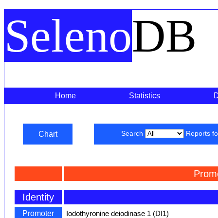
Seleno
DB
Home
Statistics
Chart
Search
Reports f
Prom
Identity
Promoter
Iodothyronine deiodinase 1 (DI1)