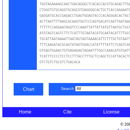
TGGTAGAAAAGCAACTGACAGGGCTCACACCACGTGCAGACTTGA
CTGGGTGTGCAGGTGCAGCGTGAGGGGCACTGCTCACCAAAAATC
GAGGATGCACCGAGACCTGAGTGGAGTACCCACAGGGACACTACT
ACTTAATTTTAAGCACAAGTGGTCCCAGTGACATCAATTAATAAA
TTTTTCCAGGAATAGGTCCCAAATTATTATTATGTTAATGCTGCC
ATGTAGTCAGTCTTCTCATTTGTAATACATGCAATACATTTTGGT
TGCATTAATAAAATTAATAGTAGTAAAACATTCTTTGCTGTAATT
TTTCAAGATACGCAGTATAGTGGACCATATTTTATTCTCAGTCAC
GTGAGTGGAACTGTGAGAGAGTAGAATTTGGCCAAACATGTGATT
TCATTTCCCCTCCTCCTTTACCTTTGCTCCAGCTCCATTACACTG
GTCTGTCTGCGTCTGACACA
Search
Chart
Home
Cite
License
© 20