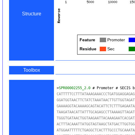
Structure
Feature
Col
Promoter
Col
Residue
Col
Sec
Col
Toolbox
>
SPR00002255_2.0
 # Promoter # SECIS b
CATTTTTCCTTTATAAAGAAACCCTGATGGAGGAGAG
GGATGGTAACTTCTATCTAAATAACTTGTTGGTAGAT
GAAAAGGTACAAAAGCAGTACATTCTCTTTGAGAATA
TAAGATAACATTATTTGCAGAGCCTTAAAAGTTAGAT
TGGGTGATAACTGGTAAGAATTACAAAGAATCACGAT
ACTTTACAAATTATGGTAGTAAGCTATGACTTGGTGG
ATGGAATTTTTCTGAGGCTCACTTTGCCCTGCAAATA