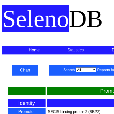
Seleno
DB
Home
Statistics
Chart
Search
Reports f
Promo
Identity
Promoter
SECIS binding protein 2 (SBP2)