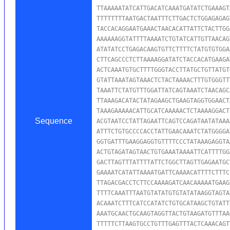
TTAAAAATATCATTGACATCAAATGATATCTGAAAGT
TTTTTTTTAATGACTAATTTCTTGACTCTGGAGAGAG
TACCACAGGAATGAAACTAACACATTATTCTACTTGG
AAAAAAGGTATTTTAAAATCTGTATCATTGTTAACAG
ATATATCCTGAGACAAGTGTTCTTTTCTATGTGTGGA
CTTCAGCCCTCTTAAAAGGATATCTACCACATGAAGA
ACTCAAATGTGCTTTTGGGTACCTTATGCTGTTATGT
GTATTAAATAGTAAACTCTACTAAAACTTTGTGGGTT
TAAATTCTATGTTTGGATTATCAGTAAATCTAACAGC
TTAAAGACATACTATAGAAGCTGAAGTAGGTGGAACT
TAAAGAAAAACATTGCATCAAAAACTCTAAAAGGACT
Sequence
ACGTAATCCTATTAGAATTCAGTCCAGATAATATAAA
ATTTCTGTGCCCCACCTATTGAACAAATCTATGGGGA
GGTGATTTGAAGGAGGTGTTTTCCCTATAAAGAGGTA
ACTGTAGATAGTAACTGTGAAATAAAATTCATTTTGG
GACTTAGTTTATTTTATTCTGGCTTAGTTGAGAATGC
GAAAATCATATTAAAATGATTCAAAACATTTTCTTTC
TTAGACGACCTCTTCCAAAAGATCAACAAAAATGAAG
TTTTCAAATTTAATGTATATGTGTATATAAGGTAGTA
ACAAATCTTTCATCCATATCTGTGCATAAGCTGTATT
AAATGCAACTGCAAGTAGGTTACTGTAAGATGTTTAA
TTTTTCTTAAGTGCCTGTTTGAGTTTACTCAAACAGT