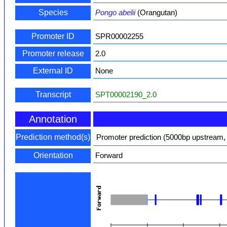
Species
Pongo abelii
(Orangutan)
Promoter ID
SPR00002255
Promoter release
2.0
External ID
None
Transcript
SPT00002190_2.0
Annotation
Prediction method(s)
Promoter prediction (5000bp upstream,
Orientation
Forward