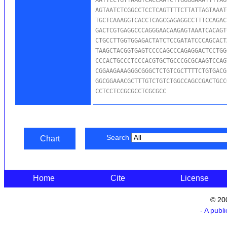
AGTAATCTCGGCCTCCTCAGTTTTCTTATTAGTAAAT
TGCTCAAAGGTCACCTCAGCGAGAGGCCTTTCCAGAC
GACTCGTGAGGCCCAGGGAACAAGAGTAAATCACAGT
CTGCCTTGGTGGAGACTATCTCCGATATCCCAGCACT
TAAGCTACGGTGAGTCCCCAGCCCAGAGGACTCCTGG
CCCACTGCCCTCCCACGTGCTGCCCGCGCAAGTCCAG
CGGAAGAAAGGGCGGGCTCTGTCGCTTTTCTGTGACG
GGCGGAAACGCTTTGTCTGTCTGGCCAGCCGACTGCC
CCTCCTCCGCGCCTCGCGCC
Search
Chart
Home
Cite
License
© 20
- A publ