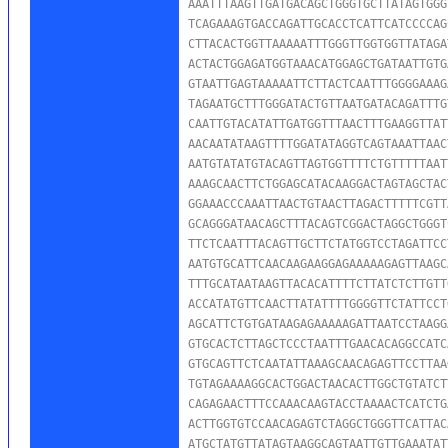
AAATTTAAGTTGATGACAGCTGGGTGCTTATAGTGGG
TCAGAAAGTGACCAGATTGCACCTCATTCATCCCCAG
CTTACACTGGTTAAAAATTTGGGTTGGTGGTTATAGA
ACTACTGGAGATGGTAAACATGGAGCTGATAATTGTG
GTAATTGAGTAAAAATTCTTACTCAATTTGGGGAAAG
TAGAATGCTTTGGGATACTGTTAATGATACAGATTTG
CAATTGTACATATTGATGGTTTAACTTTGAAGGTTAT
AACAATATAAGTTTTGGATATAGGTCAGTAAATTAAC
AATGTATATGTACAGTTAGTGGTTTTCTGTTTTTAAT
AAAGCAACTTCTGGAGCATACAAGGACTAGTAGCTAC
GGAAACCCAAATTAACTGTAACTTAGACTTTTTCGTT
GCAGGGATAACAGCTTTACAGTCGGACTAGGCTGGGT
TTCTCAATTTACAGTTGCTTCTATGGTCCTAGATTCC
AATGTGCATTCAACAAGAAGGAGAAAAAGAGTTAAGC
TTTGCATAATAAGTTACACATTTTCTTATCTCTTGTT
ACCATATGTTCAACTTATATTTTGGGGTTCTATTCCT
AGCATTCTGTGATAAGAGAAAAAGATTAATCCTAAGG
GTGCACTCTTAGCTCCCTAATTTGAACACAGGCCATC
GTGCAGTTCTCAATATTAAAGCAACAGAGTTCCTTAA
TGTAGAAAAGGCACTGGACTAACACTTGGCTGTATCT
CAGAGAACTTTCCAAACAAGTACCTAAAACTCATCTG
ACTTGGTGTCCAACAGAGTCTAGGCTGGGTTCATTAC
ATGCTATGTTATAGTAAGGCAGTAATTGTTGAAATAT