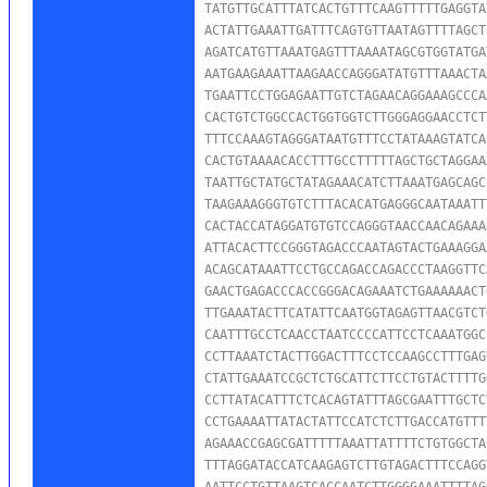
TATGTTGCATTTATCACTGTTTCAAGTTTTTGAGGTA
ACTATTGAAATTGATTTCAGTGTTAATAGTTTTAGCT
AGATCATGTTAAATGAGTTTAAAATAGCGTGGTATGA
AATGAAGAAATTAAGAACCAGGGATATGTTTAAACTA
TGAATTCCTGGAGAATTGTCTAGAACAGGAAAGCCCA
CACTGTCTGGCCACTGGTGGTCTTGGGAGGAACCTCT
TTTCCAAAGTAGGGATAATGTTTCCTATAAAGTATCA
CACTGTAAAACACCTTTGCCTTTTTAGCTGCTAGGAA
TAATTGCTATGCTATAGAAACATCTTAAATGAGCAGC
TAAGAAAGGGTGTCTTTACACATGAGGGCAATAAATT
CACTACCATAGGATGTGTCCAGGGTAACCAACAGAAA
ATTACACTTCCGGGTAGACCCAATAGTACTGAAAGGA
ACAGCATAAATTCCTGCCAGACCAGACCCTAAGGTTC
GAACTGAGACCCACCGGGACAGAAATCTGAAAAAACT
TTGAAATACTTCATATTCAATGGTAGAGTTAACGTCT
CAATTTGCCTCAACCTAATCCCCATTCCTCAAATGGC
CCTTAAATCTACTTGGACTTTCCTCCAAGCCTTTGAG
CTATTGAAATCCGCTCTGCATTCTTCCTGTACTTTTG
CCTTATACATTTCTCACAGTATTTAGCGAATTTGCTC
CCTGAAAATTATACTATTCCATCTCTTGACCATGTTT
AGAAACCGAGCGATTTTTAAATTATTTTCTGTGGCTA
TTTAGGATACCATCAAGAGTCTTGTAGACTTTCCAGG
AATTCCTGTTAAGTCACCAATCTTGGGGAAATTTTAG