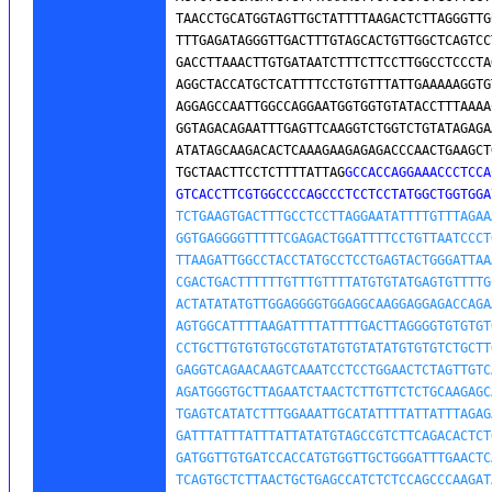
TAACCTGCATGGTAGTTGCTATTTTAAGACTCTTAGGGTTG
TTTGAGATAGGGTTGACTTTGTAGCACTGTTGGCTCAGTCC
GACCTTAAACTTGTGATAATCTTTCTTCCTTGGCCTCCCTA
AGGCTACCATGCTCATTTTCCTGTGTTTATTGAAAAAGGTG
AGGAGCCAATTGGCCAGGAATGGTGGTGTATACCTTTAAAA
GGTAGACAGAATTTGAGTTCAAGGTCTGGTCTGTATAGAGA
ATATAGCAAGACACTCAAAGAAGAGAGACCCAACTGAAGCT
TGCTAACTTCCTCTTTTATTAG
GCCACCAGGAAACCCTCCA
GTCACCTTCGTGGCCCCAGCCCTCCTCCTATGGCTGGTGGA
TCTGAAGTGACTTTGCCTCCTTAGGAATATTTTGTTTAGAA
GGTGAGGGGTTTTTCGAGACTGGATTTTCCTGTTAATCCCT
TTAAGATTGGCCTACCTATGCCTCCTGAGTACTGGGATTAA
CGACTGACTTTTTTGTTTGTTTTATGTGTATGAGTGTTTTG
ACTATATATGTTGGAGGGGTGGAGGCAAGGAGGAGACCAGA
AGTGGCATTTTAAGATTTTATTTTGACTTAGGGGTGTGTGT
CCTGCTTGTGTGTGCGTGTATGTGTATATGTGTGTCTGCTT
GAGGTCAGAACAAGTCAAATCCTCCTGGAACTCTAGTTGTC
AGATGGGTGCTTAGAATCTAACTCTTGTTCTCTGCAAGAGC
TGAGTCATATCTTTGGAAATTGCATATTTTATTATTTAGAG
GATTTATTTATTTATTATATGTAGCCGTCTTCAGACACTCT
GATGGTTGTGATCCACCATGTGGTTGCTGGGATTTGAACTC
TCAGTGCTCTTAACTGCTGAGCCATCTCTCCAGCCCAAGAT