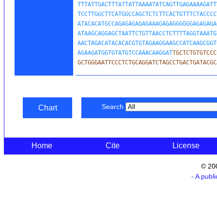
TTTATTGACTTTATTATTAAAATATCAGTTGAGAAAAGATT
TCCTTGGCTTCATGGCCAGCTCTCTTCACTGTTTCTACCCC
ATACACATGCCAGAGAGAGAGAAAGAGAGGGGGGAGAGAGA
ATAAGCAGGAGCTAATTCTGTTAACCTCTTTTAGGTAAATG
AACTAGACATACACACGTGTAGAAGGAAGCCATCAAGCGGT
AGAAGATGGTGTATGTCCAAACAAGGAT
TGCTCTGTGTCCC
GCTGGGAATTCCCTCTGCAGGATCTAGCCTGACTGATACGC
Search
Chart
Home
Cite
License
© 20
- A publ