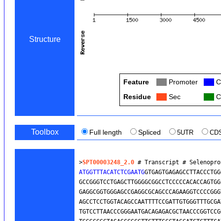
Structure
Feature
Col
Promoter
Col
C
Residue
Col
Sec
Col
C
Toolbox
Full length
Spliced
5UTR
CD
>
SPT00003248_2.0
 # Transcript # Selenopro
ATGGTTTACATCTCGAATG
GTGAGTGAGAGCCTTACCCTGG
GCCGGGTCCTGAGCTTGGGGCGGCCTCCCCCACACCAGTGG
GAGGCGGTGGGAGCCGAGGCGCAGCCCAGAAGGTCCCCGGG
AGCCTCCTGGTACAGCCAATTTTCCGATTGTGGGTTTGCGA
TGTCCTTAACCCGGGAATGACAGAGACGCTAACCCGGTCCG