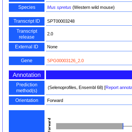
Species
Mus spretus
(Western wild mouse)
Transcript ID
SPT00003248
Transcript
2.0
release
External ID
None
Gene
SPG00003126_2.0
Annotation
Prediction
(Selenoprofiles, Ensembl 68)
[
Report annota
method(s)
Orientation
Forward