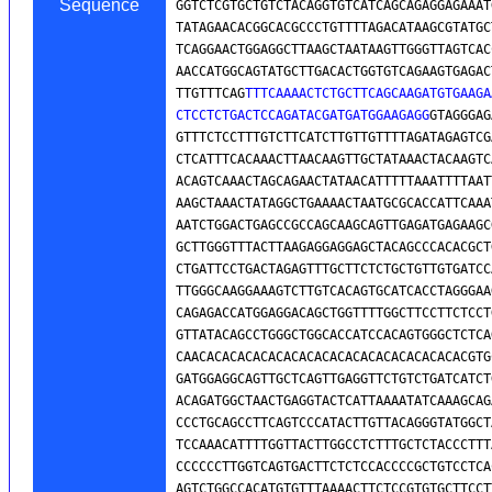
Sequence
GGTCTCGTGCTGTCTACAGGTGTCATCAGCAGAGGAGAAAT
TATAGAACACGGCACGCCCTGTTTTAGACATAAGCGTATGC
TCAGGAACTGGAGGCTTAAGCTAATAAGTTGGGTTAGTCAC
AACCATGGCAGTATGCTTGACACTGGTGTCAGAAGTGAGAC
TTGTTTCAG
TTTCAAAACTCTGCTTCAGCAAGATGTGAAGA
CTCCTCTGACTCCAGATACGATGATGGAAGAGG
GTAGGGAG
GTTTCTCCTTTGTCTTCATCTTGTTGTTTTAGATAGAGTCG
CTCATTTCACAAACTTAACAAGTTGCTATAAACTACAAGTC
ACAGTCAAACTAGCAGAACTATAACATTTTTAAATTTTAAT
AAGCTAAACTATAGGCTGAAAACTAATGCGCACCATTCAAA
AATCTGGACTGAGCCGCCAGCAAGCAGTTGAGATGAGAAGC
GCTTGGGTTTACTTAAGAGGAGGAGCTACAGCCCACACGCT
CTGATTCCTGACTAGAGTTTGCTTCTCTGCTGTTGTGATCC
TTGGGCAAGGAAAGTCTTGTCACAGTGCATCACCTAGGGAA
CAGAGACCATGGAGGACAGCTGGTTTTGGCTTCCTTCTCCT
GTTATACAGCCTGGGCTGGCACCATCCACAGTGGGCTCTCA
CAACACACACACACACACACACACACACACACACACACGTG
GATGGAGGCAGTTGCTCAGTTGAGGTTCTGTCTGATCATCT
ACAGATGGCTAACTGAGGTACTCATTAAAATATCAAAGCAG
CCCTGCAGCCTTCAGTCCCATACTTGTTACAGGGTATGGCT
TCCAAACATTTTGGTTACTTGGCCTCTTTGCTCTACCCTTT
CCCCCCTTGGTCAGTGACTTCTCTCCACCCCGCTGTCCTCA
AGTCTGGCCACATGTGTTTAAAACTTCTCCGTGTGCTTCCT