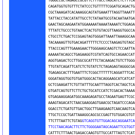
TGGGCCGCTAGAGCCGCGTTCTTTGCCTAGCATCTCTTTCA
CAGATGGTGTGTTTCTATCCCTGTTTTTCGGATGCAGACTG
CGCTAAAGATCACAAAGGCAGTATGAAATTTAGGTTAAATT
TATTACCTACCATATTGCCTCTATAATGCGTACAATAATGA
GAACTAGCAAGAATATGGAAAAATAAAATAAAATCTGGAGA
TTTATCTGCCCTGTAACTCACTGTGTACGTTAAGGTGGCCA
CTGCCTCTGACTCCGGAGTAGTGGGATTAAATTAAAGGCAA
TACAAAAGTTGTGACAGATTTTTCTCCCCTAAGAGTGTAGC
TTACCCAGTTTGAAAGAACTTGGGAAGCAAGTCTCCAATTA
AAAAATACAGCCTGAGAAGGTCGTATCAGTGCCAGAACCAT
AGGTGAGACTCCTTGGCGCATTTCTACAAGACTGTCTTGGG
TTGTATCAGATTCATCTCTGTATCTCTAGAGAGTAGGGCGA
TGAGAGCACTTTGAATTTCTCGGCTTTTTTCAGGATTTCAC
GGGATAGGTGGTGTGATGGGCACTACAGGAAGCATCATCAT
GCTCGAAGATTCTGTTATTTGCAATTTAGGTCACTAGCTCA
GTGATCAGTGTTCTTCTGCTGCATCCATCTCGACACTAAAA
GTGAGAAGGAGATGGCAAAGAGATGCCTAGAATGAGTTCGC
AAAGTAGACATCTAACGAAGGAGTGAACGCTAGATCCCAGA
GGACCTCTGATGTTGACTGGCTTGAAGAAGTCAACAAGTCA
TTGCTCCGCTGATTAAAGGCAGCGCCGAGTTGTGGACGTGT
TTCTTTAATTCTGTAG
GTCAGGTGTTGGACAGCAGGAATCA
TTCCTAACAGACTTCTTCTGGGGAATAGCAGAATTCGTGGT
CATTTCTTTAACTGAGACCAAGTGTTGCCATTTAGTCTCAT