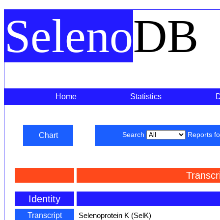
Seleno
DB
Home
Statistics
Chart
Search
Reports f
Transcr
Identity
Transcript
Selenoprotein K (SelK)