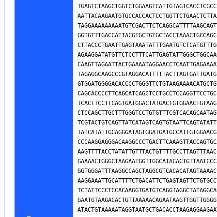
TGAGTCTAAGCTGGTCTGGAAGTCATTGTAGTCACCTCGCC
AATTACAAGAATGTGCCACCACTCCTGGTTCTGAACTCTTA
TAGGAAAAAAAAATGTCGACTTCTCAGGCATTTTAAGCAGT
GGTGTTTGACCATTACGTGCTGTGCTACCTAAACTGCCAGC
CTTACCCTGAATTGAGTAAATATTTGAATGTCTCATGTTTG
AGAAGGATATGTTCTCCTTTCATTGAGTATTGGGCTGGCAA
CAAGTTAGAATTACTGAAAATAGGAACCTCAATTGAGAAAA
TAGAGGCAAGCCCGTAGGACATTTTTACTTAGTGATTGATG
GTGGATGGGGACACCCCTGGGTTCTGTAAGAAAACATGCTG
CAGCACCCCTTCAGCATCAGCTCCTGCCTCCAGGTTCCTGC
TCACTTCCTTCAGTGATGGACTATGACTGTGGAACTGTAAG
CTCCAGCTTGCTTTGGGTCCTGTGTTTCGTCACAGCAATAG
TCGTACTGTCAGTTATCATAGTCAGTGTAATTCAGTATATT
TATCATATTGCAGGGATAGTGGATGATGCCATTGTGGAACG
CCCAAGGAGGGACAAGGCCCTGACTTCAAAGTTACCAGTGC
AAGTTTTACCTATATTGTTTACTGTTTTGCCTTAGTTTAAC
GAAAACTGGGCTAAGAATGGTTGGCATACACTGTTAATCCC
GGTGGGATTTAAGGCCAGCTAGGCGTCACACATAGTAAAAC
AAGGAAATTGCATTTTCTGACATTCTGAGTAGTTCTGTGCC
TCTATTCCCTCCACAAGGTGATGTCAGGTAGGCTATAGGCA
GAATGTAAGACACTGTTAAAAACAGAATAAGTTGGTTGGGG
ATACTGTAAAAATAGGTAATGCTGACACCTAAGAGGAAGAA